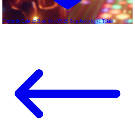
Carrer de Cala de Bou, 44 - 07829 Sant Josep de sa Talaia