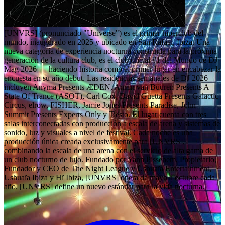
[UNVRS] (pronunciado "Universe") es el primer hiperclub del
mundo, inaugurado en 2025 y ubicado en San Rafael, Ibiza. Una
nueva categoría de experiencia nocturna construida para la próxima
generación de la cultura club, es el club oficial #1 del Mundo de DJ
Mag 2026 — haciendo historia como el primer lugar en encabezar la
encuesta en su año debut. Las residencias semanales de DJ 2026
incluyen Anyma Presents ÆDEN, Armin van Buuren Presents A
State Of Trance (ASOT), Carl Cox, David Guetta Presents Galactic
Circus, elrow, FISHER, Jamie Jones Presents Paradise, John
Summit Presents Experts Only y Tiësto. El lugar cuenta con tres
salas interconectadas con producción a escala de arena y sistemas de
sonido, luz y visuales a nivel de festival. Cada noche es una
producción única creada exclusivamente para [UNVRS],
combinando la escala de una arena con el servicio de alta gama de
un club nocturno de lujo. Fundado por Yann Pissenem, Propietario,
Fundador y CEO de The Night League y Ushuaïa Entertainment,
Ushuaïa Ibiza y Hï Ibiza, [UNVRS] opera de mayo a octubre cada
año. [UNVRS] define un nuevo estándar para la vida nocturna.