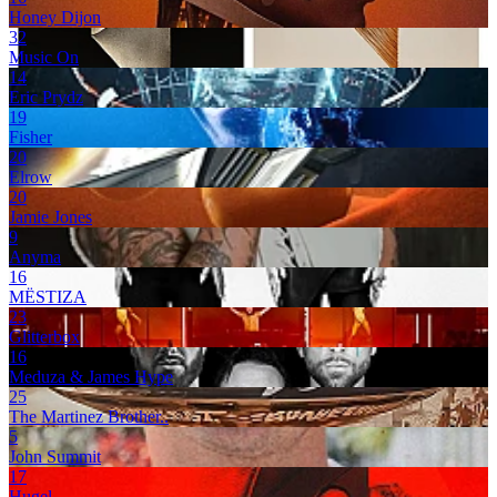
Honey Dijon
32
Music On
14
Eric Prydz
19
Fisher
20
Elrow
20
Jamie Jones
9
Anyma
16
MËSTIZA
23
Glitterbox
16
Meduza & James Hype
25
The Martinez Brother..
5
John Summit
17
Hugel