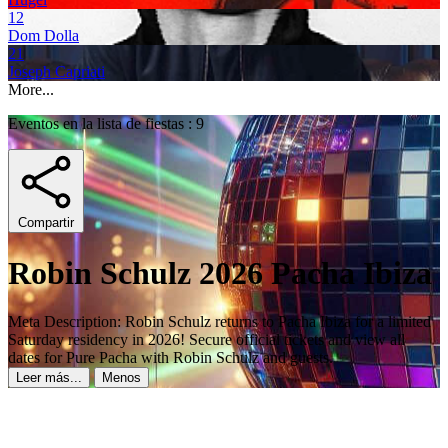
12
Dom Dolla
21
Joseph Capriati
More...
Eventos en la lista de fiestas : 9
Compartir
Robin Schulz 2026 Pacha Ibiza
Meta Description: Robin Schulz returns to Pacha Ibiza for a limited
Saturday residency in 2026! Secure official tickets and view all
dates for Pure Pacha with Robin Schulz and guests.
Leer más...
Menos