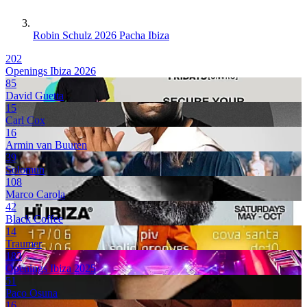
Robin Schulz 2026 Pacha Ibiza
202
Openings Ibiza 2026
85
David Guetta
15
Carl Cox
16
Armin van Buuren
39
Solomun
108
Marco Carola
42
Black Coffee
14
Traumer
183
Openings Ibiza 2025
51
Paco Osuna
16