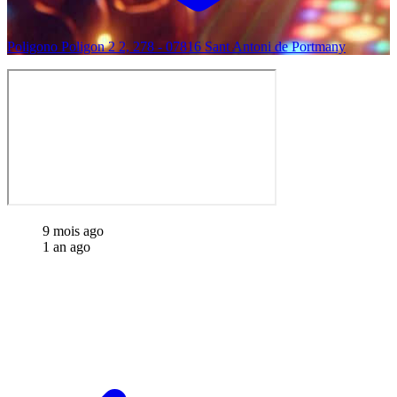
Poligono Poligon 2 2, 278 - 07816 Sant Antoni de Portmany
9 mois ago
1 an ago