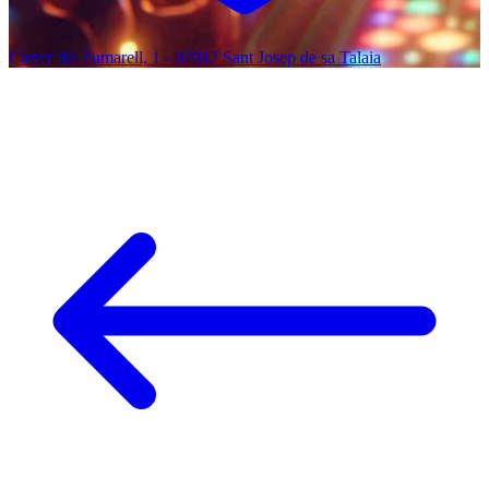
Carrer del Fumarell, 1 - 07817 Sant Josep de sa Talaia