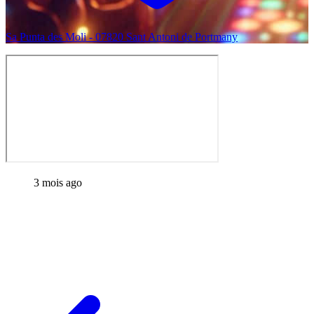
Sa Punta des Moli - 07820 Sant Antoni de Portmany
3 mois ago