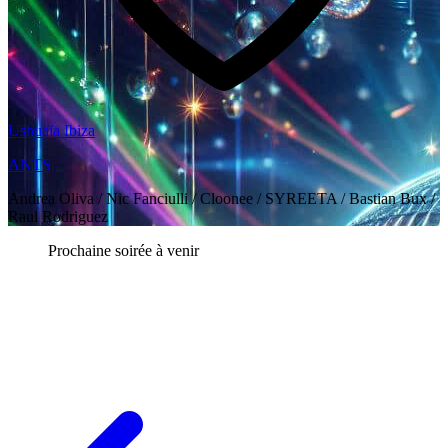
Ushuaïa Ibiza
ANTS
Andrea Oliva / Nic Fanciulli / Cloonee / SYREETA / Bastian Bux /
Raul Rodriguez
Prochaine soirée à venir