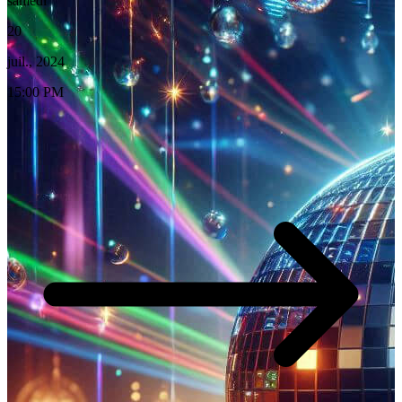
samedi
20
juil., 2024
15:00 PM