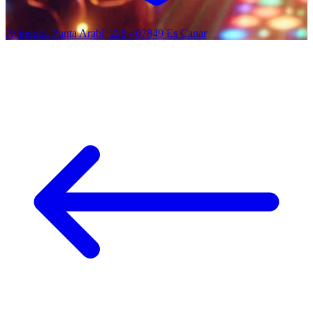
Avinguda Punta Arabí, 228 - 07849 Es Canar