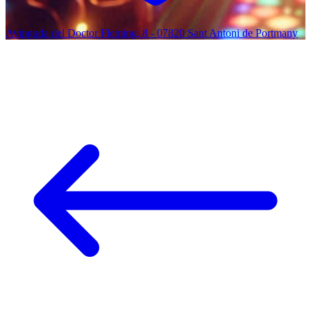
Avinguda del Doctor Fleming, 8 - 07820 Sant Antoni de Portmany