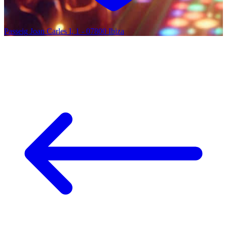
Passeig Joan Carles I, 1 - 07800 Ibiza