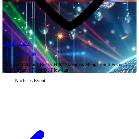
Ushuaïa Ibiza
Chase and Status
Chase and Status / Becky Hill / Skream & Benga / Sub Focus /
Ahadadream / Flava D / Flowdan
Nächstes Event