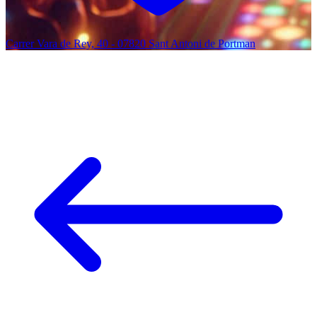
Carrer Vara de Rey, 40 - 07820 Sant Antoni de Portman