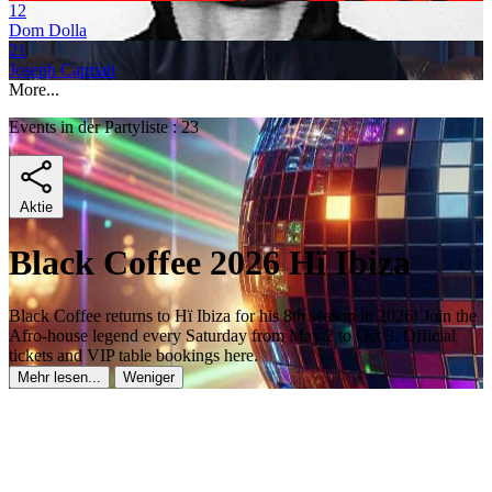
12
Dom Dolla
21
Joseph Capriati
More...
Events in der Partyliste : 23
Aktie
Black Coffee 2026 Hï Ibiza
Black Coffee returns to Hï Ibiza for his 8th season in 2026! Join the
Afro-house legend every Saturday from May 2 to Oct 3. Official
tickets and VIP table bookings here.
Mehr lesen...
Weniger