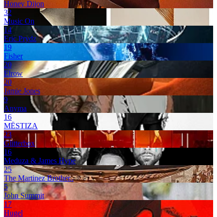
Honey Dijon
32
Music On
14
Eric Prydz
19
Fisher
20
Elrow
20
Jamie Jones
9
Anyma
16
MËSTIZA
23
Glitterbox
16
Meduza & James Hype
25
The Martinez Brother..
5
John Summit
17
Hugel