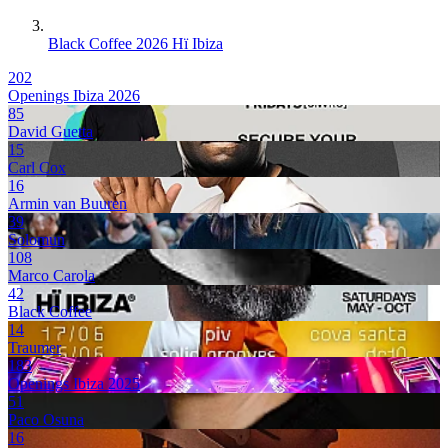
Black Coffee 2026 Hï Ibiza
202
Openings Ibiza 2026
85
David Guetta
15
Carl Cox
16
Armin van Buuren
39
Solomun
108
Marco Carola
42
Black Coffee
14
Traumer
183
Openings Ibiza 2025
51
Paco Osuna
16