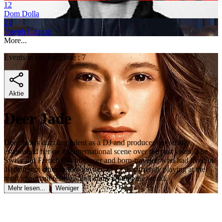
12
Dom Dolla
21
Joseph Capriati
More...
Events in der Partyliste : 7
Aktie
Deer Jade
Deer Jade's dazzling talent as a DJ and producer has solidly
established her on the international scene over the past years. The
Swiss and French DJ, producer and born-traveler, who had lived in
10 different cities before the age of 22, is currently playing at the
most important festivals and clubs around the world.
Mehr lesen...
Weniger