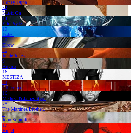
Honey Dijon
32
Music On
14
Eric Prydz
19
Fisher
20
Elrow
20
Jamie Jones
9
Anyma
16
MËSTIZA
23
Glitterbox
16
Meduza & James Hype
25
The Martinez Brother..
5
John Summit
17
Hugel