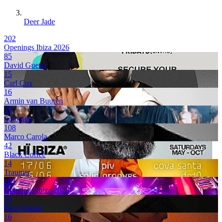
Deer Jade
202
Openings Ibiza 2026
85
David Guetta
15
Carl Cox
16
Armin van Buuren
39
Solomun
108
Marco Carola
42
Black Coffee
14
Traumer
183
Openings Ibiza 2025
51
Paco Osuna
16