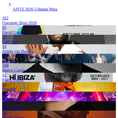
ANTS 2026 Ushuaïa Ibiza
202
Openings Ibiza 2026
85
David Guetta
15
Carl Cox
16
Armin van Buuren
39
Solomun
108
Marco Carola
42
Black Coffee
14
Traumer
183
Openings Ibiza 2025
51
Paco Osuna
16
Honey Dijon