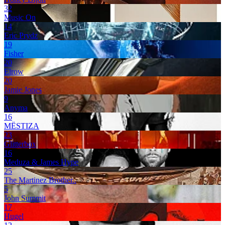
32
Music On
14
Eric Prydz
19
Fisher
20
Elrow
20
Jamie Jones
9
Anyma
16
MËSTIZA
23
Glitterbox
16
Meduza & James Hype
25
The Martinez Brother..
5
John Summit
17
Hugel