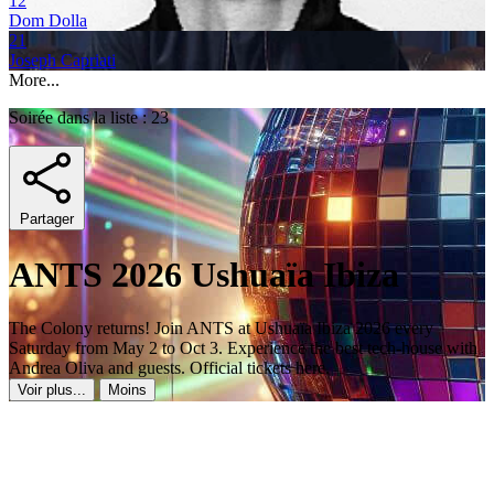
12
Dom Dolla
21
Joseph Capriati
More...
Soirée dans la liste : 23
Partager
ANTS 2026 Ushuaïa Ibiza
The Colony returns! Join ANTS at Ushuaïa Ibiza 2026 every
Saturday from May 2 to Oct 3. Experience the best tech-house with
Andrea Oliva and guests. Official tickets here.
Voir plus...
Moins