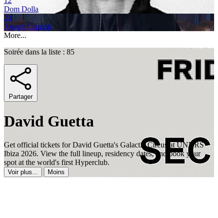
12
Dom Dolla
21
Joseph Capriati
More...
Soirée dans la liste : 85
Partager
David Guetta
Get official tickets for David Guetta's Galactic Circus at UNVRS
Ibiza 2026. View the full lineup, residency dates, and book your
spot at the world's first Hyperclub.
Voir plus...
Moins