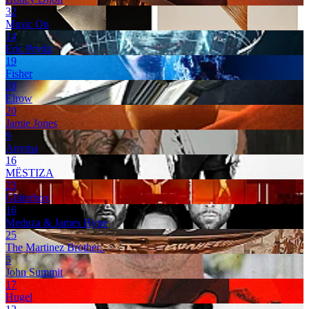
32
Music On
14
Eric Prydz
19
Fisher
20
Elrow
20
Jamie Jones
9
Anyma
16
MËSTIZA
23
Glitterbox
16
Meduza & James Hype
25
The Martinez Brother..
5
John Summit
17
Hugel