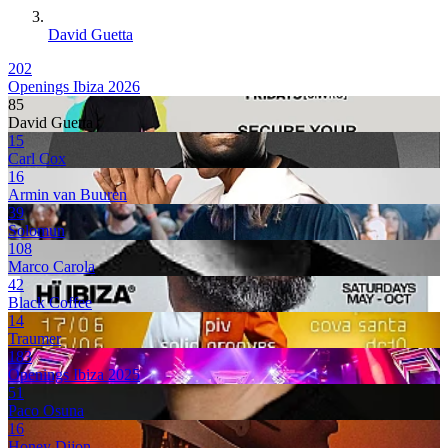
David Guetta
202
Openings Ibiza 2026
85
David Guetta
15
Carl Cox
16
Armin van Buuren
39
Solomun
108
Marco Carola
42
Black Coffee
14
Traumer
183
Openings Ibiza 2025
51
Paco Osuna
16
Honey Dijon