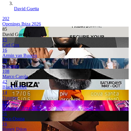
David Guetta
202
Openings Ibiza 2026
85
David Guetta
15
Carl Cox
16
Armin van Buuren
39
Solomun
108
Marco Carola
42
Black Coffee
14
Traumer
183
Openings Ibiza 2025
51
Paco Osuna
16
Honey Dijon