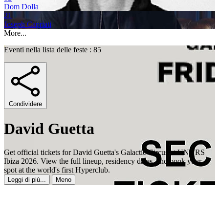
Dom Dolla
21
Joseph Capriati
More...
Eventi nella lista delle feste : 85
Condividere
David Guetta
Get official tickets for David Guetta's Galactic Circus at UNVRS
Ibiza 2026. View the full lineup, residency dates, and book your
spot at the world's first Hyperclub.
Leggi di più...
Meno