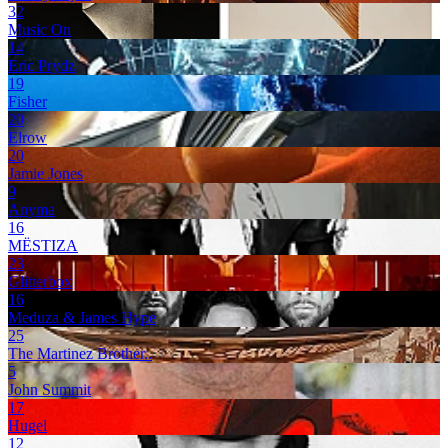
32
Music On
14
Eric Prydz
19
Fisher
20
Elrow
20
Jamie Jones
9
Anyma
16
MËSTIZA
23
Glitterbox
16
Meduza & James Hype
25
The Martinez Brother..
5
John Summit
17
Hugel
12