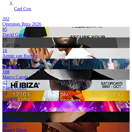
Carl Cox
202
Openings Ibiza 2026
85
David Guetta
15
Carl Cox
16
Armin van Buuren
39
Solomun
108
Marco Carola
42
Black Coffee
14
Traumer
183
Openings Ibiza 2025
51
Paco Osuna
16
Honey Dijon