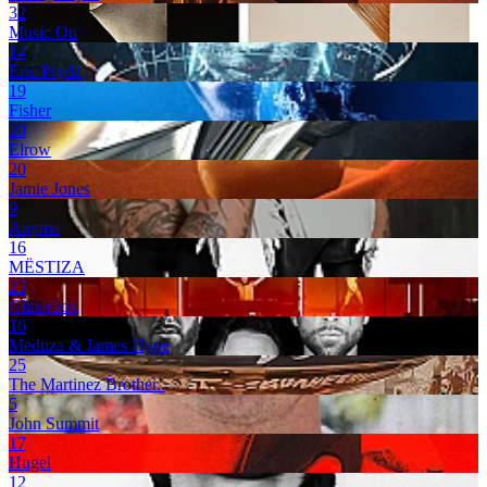
32
Music On
14
Eric Prydz
19
Fisher
20
Elrow
20
Jamie Jones
9
Anyma
16
MËSTIZA
23
Glitterbox
16
Meduza & James Hype
25
The Martinez Brother..
5
John Summit
17
Hugel
12