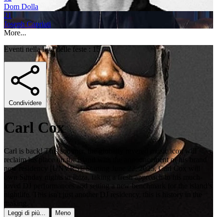
Dom Dolla
21
Joseph Capriati
More...
Eventi nella lista delle feste : 15
Condividere
Carl Cox
Carl is back! This summer, the globally revered music icon will
reclaim his place on the island with the announcement of his brand
new residency [UNVRS]. Starting June 22, 2025, Carl Cox will
own Sunday nights in Ibiza, taking a fresh approach to his much-
loved DJ performances and setting a new benchmark for the island’s
nightlife. This isn't just another DJ residency, this is history in the
making.
Leggi di più...
Meno