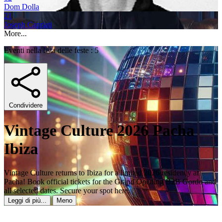
Dom Dolla
21
Joseph Capriati
More...
Eventi nella lista delle feste : 5
Condividere
Vintage Culture 2026 Pacha
Ibiza
Vintage Culture returns to Ibiza for a limited 2026 residency at
Pacha! Book official tickets for the Grand Opening B2B Gordo and
all selected dates. Secure your spot here.
Leggi di più...
Meno