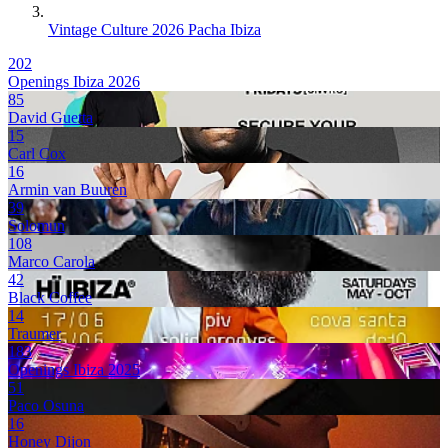
Vintage Culture 2026 Pacha Ibiza
202
Openings Ibiza 2026
85
David Guetta
15
Carl Cox
16
Armin van Buuren
39
Solomun
108
Marco Carola
42
Black Coffee
14
Traumer
183
Openings Ibiza 2025
51
Paco Osuna
16
Honey Dijon