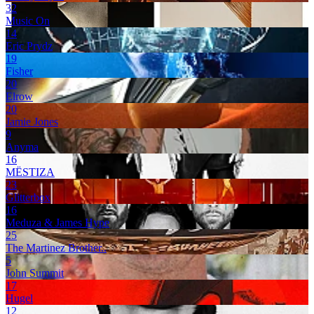
32
Music On
14
Eric Prydz
19
Fisher
20
Elrow
20
Jamie Jones
9
Anyma
16
MËSTIZA
23
Glitterbox
16
Meduza & James Hype
25
The Martinez Brother..
5
John Summit
17
Hugel
12